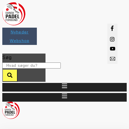
Videre
til
indhold
Nyheder
Webshop
Søg