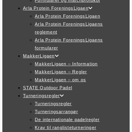
Formularer og matchprotokol
Arla Protein ForeningsLigaen
Arla Protein ForeningsLigaen
Arla Protein ForeningsLigaens
reglement
Arla Protein ForeningsLigaens
formularer
MakkerLigaen
MakkerLigaen – Information
MakkerLigaen – Regler
MakkerLigaen – om os
STATE Outdoor Padel
Turneringsregler
Turneringsregler
Turneringsarrangør
De internationale padelregler
Krav til ranglisteturneringer