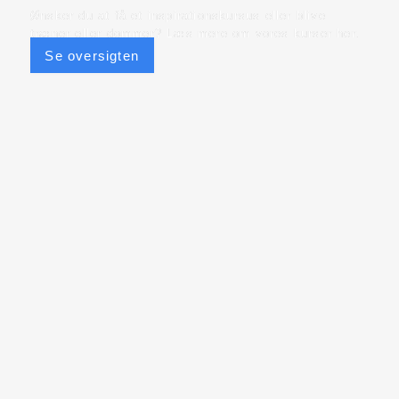
Ønsker du at få et inspirationskursus eller blive
træner eller dommer? Læs mere om vores kurser her.
Se oversigten