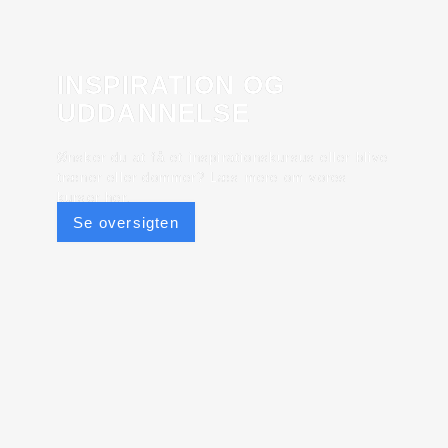
INSPIRATION OG
UDDANNELSE
Ønsker du at få et inspirationskursus eller blive
træner eller dommer? Læs mere om vores
kurser her.
Se oversigten