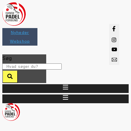
Videre
til
indhold
Nyheder
Webshop
Søg