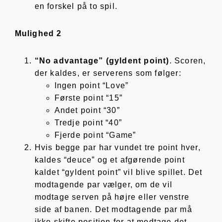
en forskel på to spil.
Mulighed 2
“No advantage” (gyldent point)
. Scoren,
der kaldes, er serverens som følger:
Ingen point “Love”
Første point “15”
Andet point “30”
Tredje point “40”
Fjerde point “Game”
Hvis begge par har vundet tre point hver,
kaldes “deuce” og et afgørende point
kaldet “gyldent point” vil blive spillet. Det
modtagende par vælger, om de vil
modtage serven på højre eller venstre
side af banen. Det modtagende par må
ikke skifte position for at modtage det