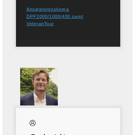
Ansøgningsskema
DPF2000/1000/400 samt
VeteranTour