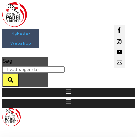
Videre
til
indhold
Nyheder
Webshop
Søg