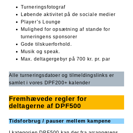
Turneringsfotograf
Løbende aktivitet på de sociale medier
Player’s Lounge
Mulighed for opsætning af stande for
turneringens sponsorer
Gode tilskuerforhold.
Musik og speak.
Max. deltagergebyr på 700 kr. pr. par
Alle turneringsdatoer og tilmeldingslinks er
samlet i vores DPF200+ kalender
Fremhævede regler for
deltagerne af DPF500
Tidsforbrug / pauser mellem kampene
I kategorien DPF500 kan der fra arrangørens