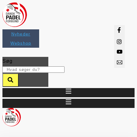
Videre
til
indhold
Nyheder
Webshop
Søg