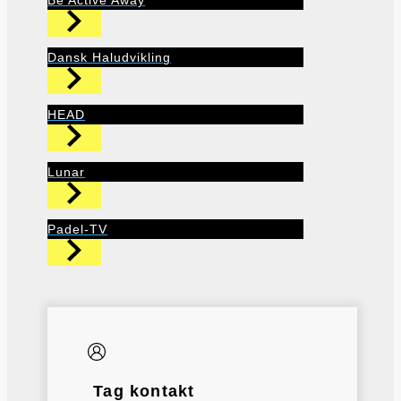
Dansk Haludvikling
HEAD
Lunar
Padel-TV
Tag kontakt