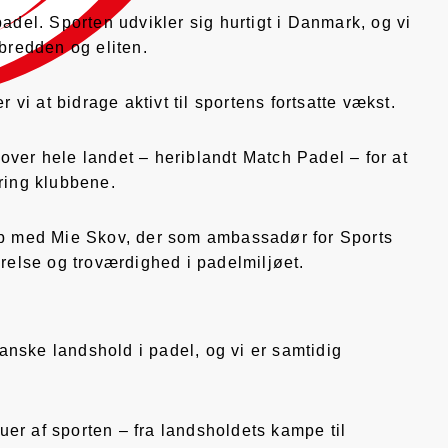
padel. Sporten udvikler sig hurtigt i Danmark, og vi
 bredden og eliten.
i at bidrage aktivt til sportens fortsatte vækst.
over hele landet – heriblandt Match Padel – for at
kring klubbene.
kab med Mie Skov, der som ambassadør for Sports
ærelse og troværdighed i padelmiljøet.
nske landshold i padel, og vi er samtidig
eauer af sporten – fra landsholdets kampe til