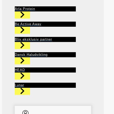
Arla Protein
Be Active Away
Bliv eksklusiv partner
Dansk Haludvikling
HEAD
Lunar