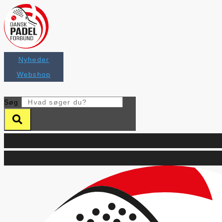
Videre
til
indhold
Nyheder
Webshop
Søg