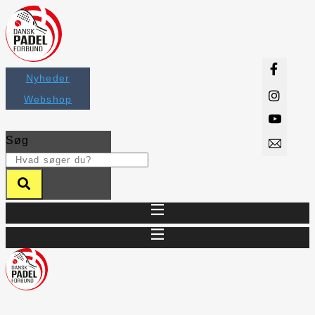
Videre
til
indhold
Nyheder
Webshop
Søg