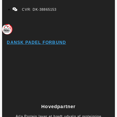
CVR: DK-38865153
DANSK PADEL FORBUND
Hovedpartner
Arla Protein laver et bredt udvalg af proteinrige