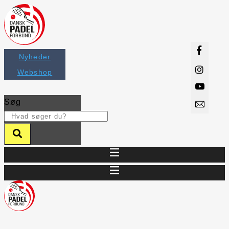
Videre
til
indhold
Nyheder
Webshop
Søg