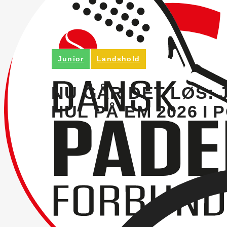
Junior
Landshold
NU GÅR DET LØS:
HUL PÅ EM 2026 I