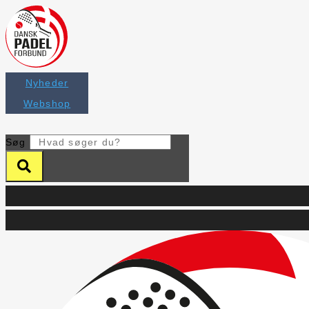
Videre
til
indhold
Nyheder
Webshop
Søg