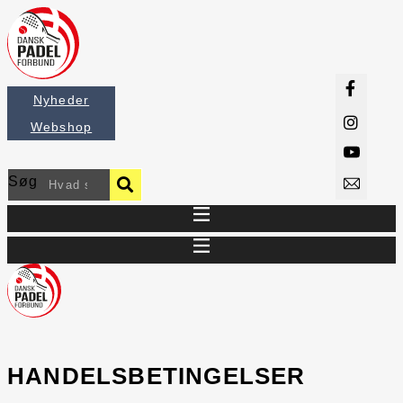
Videre
til
indhold
Nyheder
Webshop
Søg
HANDELSBETINGELSER