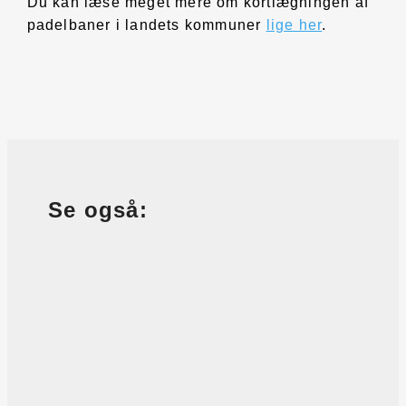
Du kan læse meget mere om kortlægningen af
padelbaner i landets kommuner
lige her
.
Se også: