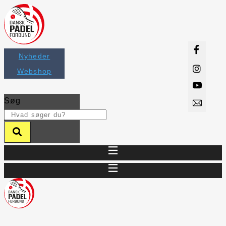
Videre
til
indhold
Nyheder
Webshop
Søg