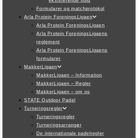
eksisterende hold
Formularer og matchprotokol
Arla Protein ForeningsLigaen
Arla Protein ForeningsLigaen
Arla Protein ForeningsLigaens
reglement
Arla Protein ForeningsLigaens
formularer
MakkerLigaen
MakkerLigaen – Information
MakkerLigaen – Regler
MakkerLigaen – om os
STATE Outdoor Padel
Turneringsregler
Turneringsregler
Turneringsarrangør
De internationale padelregler